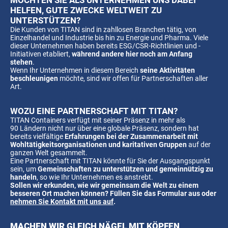
MÖCHTEN SIE ALS UNTERNEHMEN UNS DABEI
HELFEN, GUTE ZWECKE WELTWEIT ZU
UNTERSTÜTZEN?
Die Kunden von TITAN sind in zahllosen Branchen tätig, von
Einzelhandel und Industrie bis hin zu Energie und Pharma. Viele
dieser Unternehmen haben bereits ESG/CSR-Richtlinien und -
Initiativen etabliert,
während andere hier noch am Anfang
stehen
.
Wenn Ihr Unternehmen in diesem Bereich
seine Aktivitäten
beschleunigen
möchte, sind wir offen für Partnerschaften aller
Art.
WOZU EINE PARTNERSCHAFT MIT TITAN?
TITAN Containers verfügt mit seiner Präsenz in mehr als
90 Ländern nicht nur über eine globale Präsenz, sondern hat
bereits vielfältige
Erfahrungen bei der Zusammenarbeit mit
Wohltätigkeitsorganisationen und karitativen Gruppen
auf der
ganzen Welt gesammelt.
Eine Partnerschaft mit TITAN könnte für Sie der Ausgangspunkt
sein, um
Gemeinschaften zu unterstützen und gemeinnützig zu
handeln
, so wie Ihr Unternehmen es anstrebt.
Sollen wir erkunden, wie wir gemeinsam die Welt zu einem
besseren Ort machen können? Füllen Sie das Formular aus oder
nehmen Sie Kontakt mit uns auf
.
MACHEN WIR GLEICH NÄGEL MIT KÖPFEN