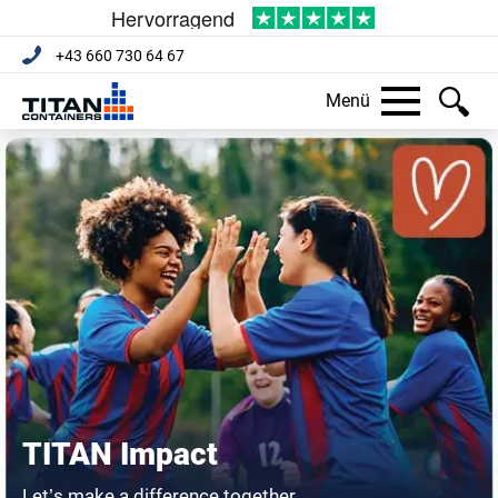
+43 660 730 64 67
Menü
TITAN Impact
Let’s make a difference together