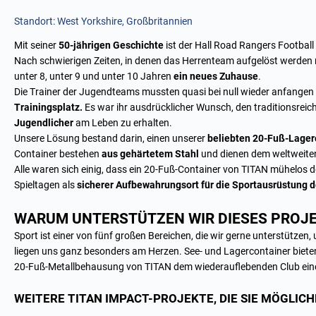
Standort: West Yorkshire, Großbritannien
Mit seiner
50-jährigen Geschichte
ist der Hall Road Rangers Football
Nach schwierigen Zeiten, in denen das Herrenteam aufgelöst werden m
unter 8, unter 9 und unter 10 Jahren
ein neues Zuhause
.
Die Trainer der Jugendteams mussten quasi bei null wieder anfange
Trainingsplatz.
Es war ihr ausdrücklicher Wunsch, den traditionsreich
Jugendlicher
am Leben zu erhalten.
Unsere Lösung bestand darin, einen unserer
beliebten 20-Fuß-Lager
Container bestehen
aus gehärtetem Stahl
und dienen dem weltweite
Alle waren sich einig, dass ein 20-Fuß-Container von TITAN mühelos 
Spieltagen als
sicherer Aufbewahrungsort für die Sportausrüstung 
WARUM UNTERSTÜTZEN WIR DIESES PROJ
Sport ist einer von fünf großen Bereichen, die wir gerne unterstütze
liegen uns ganz besonders am Herzen. See- und Lagercontainer biet
20-Fuß-Metallbehausung von TITAN dem wiederauflebenden Club eine
WEITERE TITAN IMPACT-PROJEKTE, DIE SIE MÖGLIC