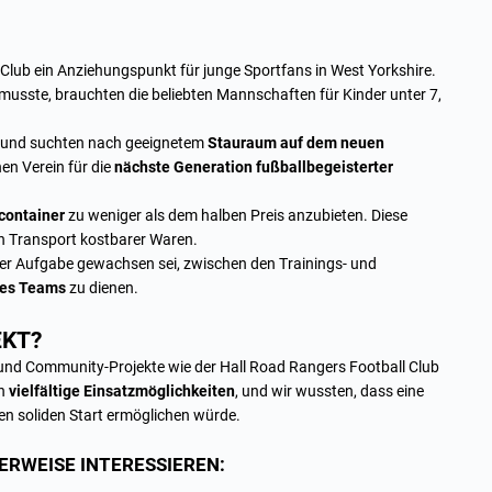
 Club ein Anziehungspunkt für junge Sportfans in West Yorkshire.
usste, brauchten die beliebten Mannschaften für Kinder unter 7,
n und suchten nach geeignetem
Stauraum auf dem neuen
en Verein für die
nächste Generation fußballbegeisterter
container
zu weniger als dem halben Preis anzubieten. Diese
n Transport kostbarer Waren.
der Aufgabe gewachsen sei, zwischen den Trainings- und
des Teams
zu dienen.
EKT?
n, und Community-Projekte wie der Hall Road Rangers Football Club
en
vielfältige Einsatzmöglichkeiten
, und wir wussten, dass eine
n soliden Start ermöglichen würde.
HERWEISE INTERESSIEREN: