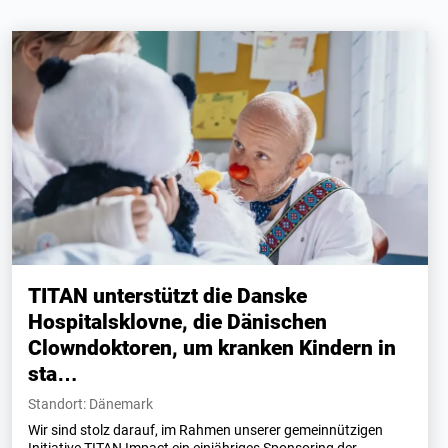
TITAN unterstützt die Danske
Hospitalsklovne, die Dänischen
Clowndoktoren, um kranken Kindern in
sta…
Standort: Dänemark
Wir sind stolz darauf, im Rahmen unserer gemeinnützigen
Initiative TITAN Impact ein einjähriges Sponsoring der