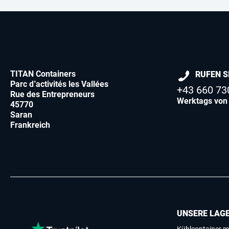
TITAN Containers
RUFEN S
Parc d’activités les Vallées
+43 660 73
Rue des Entrepreneurs
Werktags von 
45770
Saran
Frankreich
UNSERE LAG
Kühlcontainer m