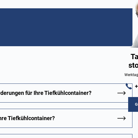
Ta
st
Werktag
+
erungen für Ihre Tiefkühlcontainer?
G
re Tiefkühlcontainer?