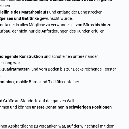
eichen.
Ziellinie des Marathonlaufs
und entlang der Langstrecken-
Speisen und Getränke
gewünscht wurde.
ontainer in alles Mögliche zu verwandeln
– von Büros bis hin zu
ufbau, der nicht nur die Anforderungen des Kunden erfüllen,
undlegende Konstruktion
und schuf einen untereinander
ten lang war.
62 Quadratmetern
, und vom Boden bis zur Decke reichende Fenster
.
ntainer, mobile Büros und
Tiefkühlcontainer
.
nd Größe an Standorte auf der ganzen Welt.
sammen und können
unsere Container in schwierigen Positionen
benen Asphaltfläche zu verdanken war, auf der wir schnell mit dem