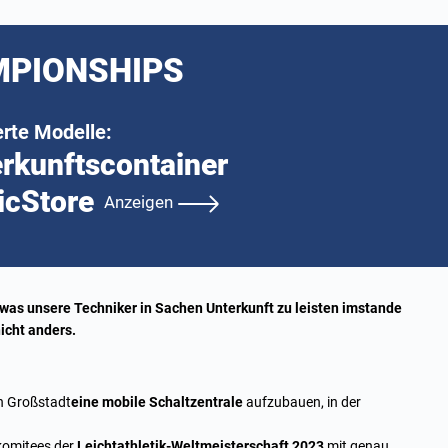
MPIONSHIPS
erte Modelle:
rkunftscontainer
icStore
Anzeigen
 was unsere Techniker in Sachen Unterkunft zu leisten imstande
icht anders.
en Großstadt
eine mobile Schaltzentrale
aufzubauen, in der
komitees der
Leichtathletik-Weltmeisterschaft 2023
mit genau