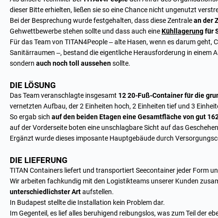
dieser Bitte erhielten, ließen sie so eine Chance nicht ungenutzt verstr
Bei der Besprechung wurde festgehalten, dass diese Zentrale
an der 
Gehwettbewerbe stehen sollte und dass auch eine
Kühllagerung
für 
Für das Team von TITAN4People – alte Hasen, wenn es darum geht,
C
Sanitärraumen –, bestand die eigentliche Herausforderung in einem A
sondern
auch noch toll aussehen
sollte.
DIE LÖSUNG
Das Team veranschlagte insgesamt
12
20-Fuß-Container für die gr
vernetzten Aufbau, der 2 Einheiten hoch, 2 Einheiten tief und 3 Einhei
So ergab sich
auf den beiden Etagen eine Gesamtfläche von gut 1
auf der Vorderseite boten eine unschlagbare Sicht auf das Geschehen
Ergänzt wurde dieses imposante Hauptgebäude durch Versorgungsco
DIE LIEFERUNG
TITAN Containers liefert und transportiert Seecontainer jeder Form u
Wir arbeiten fachkundig mit den Logistikteams unserer Kunden zu
unterschiedlichster Art
aufstellen.
In Budapest stellte die Installation kein Problem dar.
Im Gegenteil, es lief alles beruhigend reibungslos, was zum Teil der e