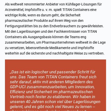
Als weltweit renommierter
Anbieter von Kühllager-Lösungen
für
Arzneimittel, Impfstoffe u. v. m. spielt TITAN Containers eine
wichtige Rolle, wenn es darum geht, die Sicherheit
pharmazeutischer Produkte auf ihrem Weg von den
Fertigungsstätten bis zu den Endverbrauchern zu gewährleisten.
Mit den Lagerlösungen und den Fachkenntnissen von TITAN
Containers als Ausgangsbasis können die Teams eng
zusammenarbeiten, um Pharmaunternehmen weltweit in die Lage
zu versetzen, lebensrettende Medikamente und Impfstoffe
weiterhin auf die sicherste und nachhaltigste Weise zu vertreiben.
„Das ist ein logischer und passender Schritt für
uns. Das Team von TITAN Containers freut sich
sehr darauf, aktiv mit anderen Mitgliedern des
GDP-UCI zusammenzuarbeiten, um Innovation,
Effizienz und Sicherheit im pharmazeutischen
Vertrieb noch fester zu etablieren. Wir haben in
unseren 40 Jahren schon viel über Lagerlösungen
gelernt, und es gibt noch viel Neues zu lernen –