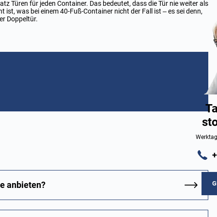
z Türen für jeden Container. Das bedeutet, dass die Tür nie weiter als
 ist, was bei einem 40-Fuß-Container nicht der Fall ist – es sei denn,
er Doppeltür.
Ta
st
Werktag
+
G
ie anbieten?