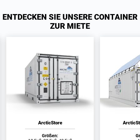
ENTDECKEN SIE UNSERE CONTAINER
ZUR MIETE
ArcticStore
ArcticS
Größen:
G