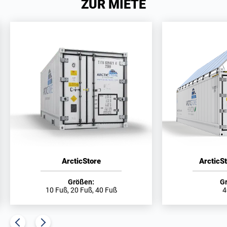
ZUR MIETE
ArcticStore
ArcticS
Größen:
G
10 Fuß, 20 Fuß, 40 Fuß
4