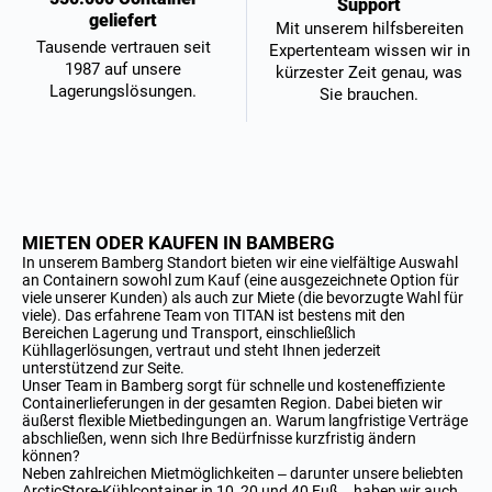
Support
geliefert
Mit unserem hilfsbereiten
Tausende vertrauen seit
Expertenteam wissen wir in
1987 auf unsere
kürzester Zeit genau, was
Lagerungslösungen.
Sie brauchen.
MIETEN ODER KAUFEN IN BAMBERG
In unserem Bamberg Standort bieten wir eine vielfältige Auswahl
an Containern sowohl zum Kauf (eine ausgezeichnete Option für
viele unserer Kunden) als auch zur Miete (die bevorzugte Wahl für
viele). Das erfahrene Team von TITAN ist bestens mit den
Bereichen Lagerung und Transport, einschließlich
Kühllagerlösungen, vertraut und steht Ihnen jederzeit
unterstützend zur Seite.
Unser Team in Bamberg sorgt für schnelle und kosteneffiziente
Containerlieferungen in der gesamten Region. Dabei bieten wir
äußerst flexible Mietbedingungen an. Warum langfristige Verträge
abschließen, wenn sich Ihre Bedürfnisse kurzfristig ändern
können?
Neben zahlreichen Mietmöglichkeiten – darunter unsere beliebten
ArcticStore-Kühlcontainer in 10, 20 und 40 Fuß – haben wir auch