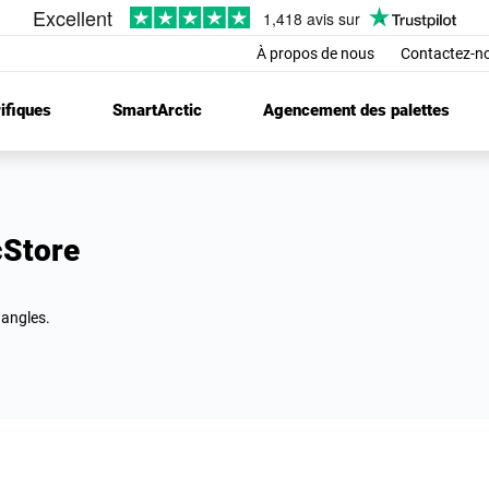
À propos de nous
Contactez-n
ifiques
SmartArctic
Agencement des palettes
cStore
 angles.