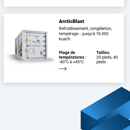
ArcticBlast
Refroidissement, congélation,
tempérage – jusqu'à 76 000
kcal/h.
Plage de
Tailles:
températures :
20 pieds, 40
-40°C à +45°C
pieds
En savoir plus